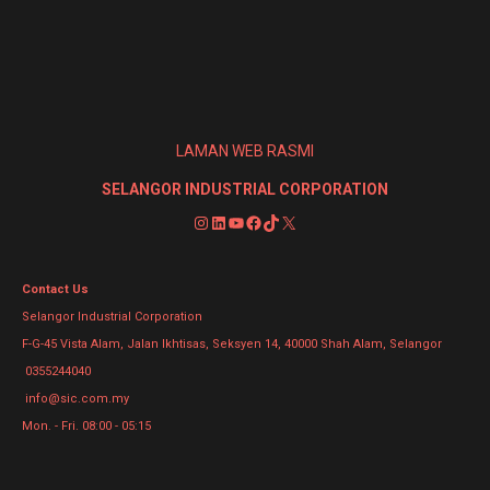
LAMAN WEB RASMI
SELANGOR INDUSTRIAL CORPORATION
Instagram
LinkedIn
YouTube
Facebook
TikTok
X
Contact Us
Selangor Industrial Corporation
F-G-45 Vista Alam, Jalan Ikhtisas, Seksyen 14, 40000 Shah Alam, Selangor
0355244040
info@sic.com.my
Mon. - Fri. 08:00 - 05:15