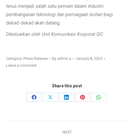
terus menjadi salah satu pemain dalam industri
pembangunan teknologi dan perniagaan lestari bagi
dekad-dekad akan datang.
Dikeluarkan oleh Unit Komunikasi Korporat SIC
Category:
Press Release
By
admin-a
January 8, 2025
Leave a comment
Share this post
Share
Share
Share
Share
Share
on
on
on
on
on
Facebook
X
LinkedIn
Pinterest
WhatsApp
Project
NEXT